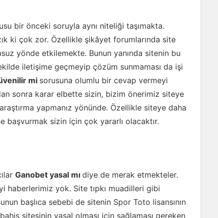
usu bir önceki soruyla aynı niteliği taşımakta.
k ki çok zor. Özellikle şikâyet forumlarında site
lumsuz yönde etkilemekte. Bunun yanında sitenin bu
 şekilde iletişime geçmeyip çözüm sunmaması da işi
venilir mi
sorusuna olumlu bir cevap vermeyi
dan sonra karar elbette sizin, bizim önerimiz siteye
araştırma yapmanız yönünde. Özellikle siteye daha
e başvurmak sizin için çok yararlı olacaktır.
ılar
Ganobet yasal mı
diye de merak etmekteler.
 haberlerimiz yok. Site tıpkı muadilleri gibi
nun başlıca sebebi de sitenin Spor Toto lisansının
ahis sitesinin yasal olması için sağlaması gereken