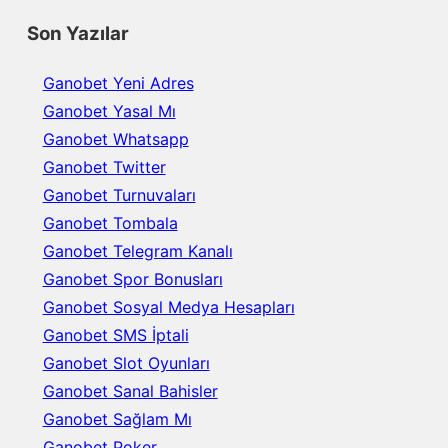
Son Yazılar
Ganobet Yeni Adres
Ganobet Yasal Mı
Ganobet Whatsapp
Ganobet Twitter
Ganobet Turnuvaları
Ganobet Tombala
Ganobet Telegram Kanalı
Ganobet Spor Bonusları
Ganobet Sosyal Medya Hesapları
Ganobet SMS İptali
Ganobet Slot Oyunları
Ganobet Sanal Bahisler
Ganobet Sağlam Mı
Ganobet Poker