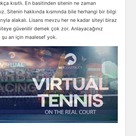
kça kısıtlı. En basitinden sitenin ne zaman
. Sitenin hakkında kısmında bile herhangi bir bilgi
arıyla alakalı. Lisans mevzu her ne kadar siteyi biraz
iteye güvenilir demek çok zor. Anlayacağınız
 şu an için maalesef yok.