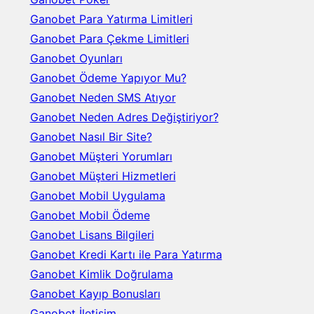
Ganobet Para Yatırma Limitleri
Ganobet Para Çekme Limitleri
Ganobet Oyunları
Ganobet Ödeme Yapıyor Mu?
Ganobet Neden SMS Atıyor
Ganobet Neden Adres Değiştiriyor?
Ganobet Nasıl Bir Site?
Ganobet Müşteri Yorumları
Ganobet Müşteri Hizmetleri
Ganobet Mobil Uygulama
Ganobet Mobil Ödeme
Ganobet Lisans Bilgileri
Ganobet Kredi Kartı ile Para Yatırma
Ganobet Kimlik Doğrulama
Ganobet Kayıp Bonusları
Ganobet İletişim