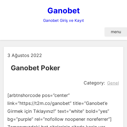
Skip
Ganobet
to
content
Ganobet Giriş ve Kayıt
menu
3 Ağustos 2022
Ganobet Poker
Category:
Genel
[arbtnshorcode pos=”center”
link=”https://t2m.co/ganobet” title=”Ganobet’e
Girmek için Tıklayınız!” text=”white” bold=”yes”
bg=”purple” rel=”nofollow noopener noreferrer”]