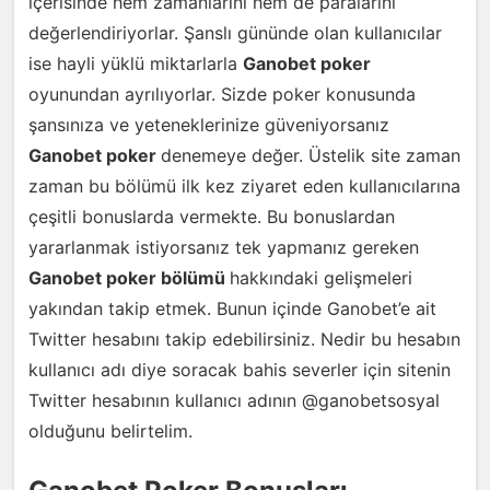
içerisinde hem zamanlarını hem de paralarını
değerlendiriyorlar. Şanslı gününde olan kullanıcılar
ise hayli yüklü miktarlarla
Ganobet poker
oyunundan ayrılıyorlar. Sizde poker konusunda
şansınıza ve yeteneklerinize güveniyorsanız
Ganobet poker
denemeye değer. Üstelik site zaman
zaman bu bölümü ilk kez ziyaret eden kullanıcılarına
çeşitli bonuslarda vermekte. Bu bonuslardan
yararlanmak istiyorsanız tek yapmanız gereken
Ganobet poker bölümü
hakkındaki gelişmeleri
yakından takip etmek. Bunun içinde Ganobet’e ait
Twitter hesabını takip edebilirsiniz. Nedir bu hesabın
kullanıcı adı diye soracak bahis severler için sitenin
Twitter hesabının kullanıcı adının @ganobetsosyal
olduğunu belirtelim.