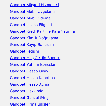
Ganobet Müşteri Hizmetleri
Ganobet Mobil Uygulama
Ganobet Mobil Ödeme
Ganobet Lisans Bilgileri
Ganobet Kredi Kartı ile Para Yatırma
Ganobet Kimlik Doğrulama
Ganobet Kayıp Bonusları
Ganobet İletişim
Ganobet Hoş Geldin Bonusu
Ganobet Yatırım Bonusları
Ganobet Hesap Onayı
Ganobet Hesap Kapatma
Ganobet Hesap Açma
Ganobet Hakkında
Ganobet Güncel Giriş
Ganobet Firma Bilgileri