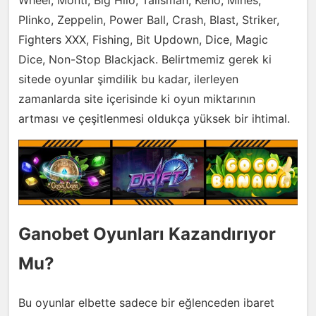
Wheel, Monti, Big Hilo, Talisman, Keno, Mines,
Plinko, Zeppelin, Power Ball, Crash, Blast, Striker,
Fighters XXX, Fishing, Bit Updown, Dice, Magic
Dice, Non-Stop Blackjack. Belirtmemiz gerek ki
sitede oyunlar şimdilik bu kadar, ilerleyen
zamanlarda site içerisinde ki oyun miktarının
artması ve çeşitlenmesi oldukça yüksek bir ihtimal.
Ganobet Oyunları Kazandırıyor
Mu?
Bu oyunlar elbette sadece bir eğlenceden ibaret