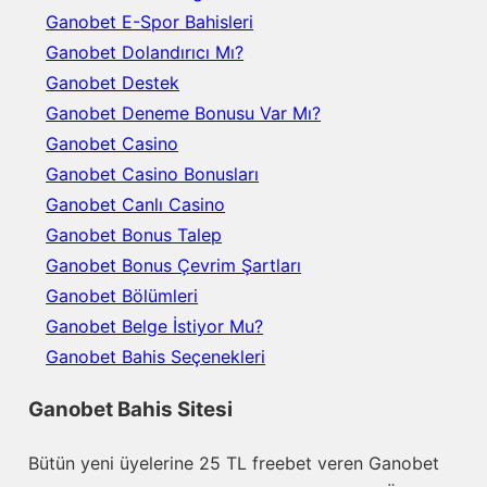
Ganobet E-Spor Bahisleri
Ganobet Dolandırıcı Mı?
Ganobet Destek
Ganobet Deneme Bonusu Var Mı?
Ganobet Casino
Ganobet Casino Bonusları
Ganobet Canlı Casino
Ganobet Bonus Talep
Ganobet Bonus Çevrim Şartları
Ganobet Bölümleri
Ganobet Belge İstiyor Mu?
Ganobet Bahis Seçenekleri
Ganobet Bahis Sitesi
Bütün yeni üyelerine 25 TL freebet veren Ganobet